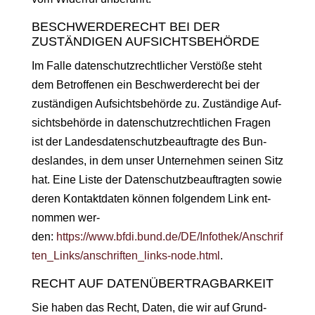
BESCHWERDERECHT BEI DER
ZUSTÄNDIGEN AUFSICHTSBEHÖRDE
Im Falle daten­schutzrechtlich­er Ver­stöße ste­ht
dem Betrof­fe­nen ein Beschw­erderecht bei der
zuständi­gen Auf­sichts­be­hörde zu. Zuständi­ge Auf­
sichts­be­hörde in daten­schutzrechtlichen Fra­gen
ist der Lan­des­daten­schutzbeauf­tragte des Bun­
des­lan­des, in dem unser Unternehmen seinen Sitz
hat. Eine Liste der Daten­schutzbeauf­tragten sowie
deren Kon­tak­t­dat­en kön­nen fol­gen­dem Link ent­
nom­men wer­
den:
https://www.bfdi.bund.de/DE/Infothek/Anschrif
ten_Links/anschriften_links-node.html
.
RECHT AUF DATENÜBERTRAGBARKEIT
Sie haben das Recht, Dat­en, die wir auf Grund­