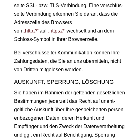
selte SSL- bzw. TLS-Verbindung. Eine ver­schlüs­
selte Verbindung erken­nen Sie daran, dass die
Adresszeile des Browsers
von
„http://“
auf
„https://“
wech­selt und an dem
Schloss-Sym­bol in Ihrer Browserzeile.
Bei ver­schlüs­sel­ter Kom­mu­nika­tion kön­nen Ihre
Zahlungs­dat­en, die Sie an uns über­mit­teln, nicht
von Drit­ten mit­ge­le­sen werden.
AUSKUNFT, SPERRUNG, LÖSCHUNG
Sie haben im Rah­men der gel­tenden geset­zlichen
Bes­tim­mungen jed­erzeit das Recht auf unent­
geltliche Auskun­ft über Ihre gespe­icherten per­so­n­
en­be­zo­ge­nen Dat­en, deren Herkun­ft und
Empfänger und den Zweck der Daten­ver­ar­beitung
und ggf. ein Recht auf Berich­ti­gung, Sper­rung