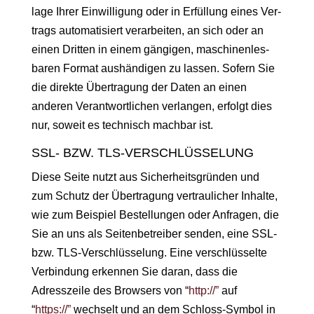
lage Ihrer Ein­willi­gung oder in Erfül­lung eines Ver­
trags automa­tisiert ver­ar­beit­en, an sich oder an
einen Drit­ten in einem gängi­gen, maschi­nen­les­
baren For­mat aushändi­gen zu lassen. Sofern Sie
die direk­te Über­tra­gung der Dat­en an einen
anderen Ver­ant­wortlichen ver­lan­gen, erfol­gt dies
nur, soweit es tech­nisch mach­bar ist.
SSL- BZW. TLS-VERSCHLÜSSELUNG
Diese Seite nutzt aus Sicher­heits­grün­den und
zum Schutz der Über­tra­gung ver­traulich­er Inhalte,
wie zum Beispiel Bestel­lun­gen oder Anfra­gen, die
Sie an uns als Seit­en­be­treiber senden, eine SSL-
bzw. TLS-Ver­schlüs­selung. Eine ver­schlüs­selte
Verbindung erken­nen Sie daran, dass die
Adresszeile des Browsers von “
http://”
auf
“
https://”
wech­selt und an dem Schloss-Sym­bol in