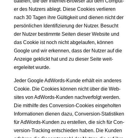
dateien, die der Inter­net-Brows­er auf dem Com­put­
er des Nutzers ablegt. Diese Cook­ies ver­lieren
nach 30 Tagen ihre Gültigkeit und dienen nicht der
per­sön­lichen Iden­ti­fizierung der Nutzer. Besucht
der Nutzer bes­timmte Seit­en dieser Web­site und
das Cook­ie ist noch nicht abge­laufen, kön­nen
Google und wir erken­nen, dass der Nutzer auf die
Anzeige gek­lickt hat und zu dieser Seite weit­
ergeleit­et wurde.
Jed­er Google AdWords-Kunde erhält ein anderes
Cook­ie. Die Cook­ies kön­nen nicht über die Web­
sites von AdWords-Kun­den nachver­fol­gt wer­den.
Die mith­il­fe des Con­ver­sion-Cook­ies einge­holten
Infor­ma­tio­nen dienen dazu, Con­ver­sion-Sta­tis­tiken
für AdWords-Kun­den zu erstellen, die sich für Con­
ver­sion-Track­ing entsch­ieden haben. Die Kun­den