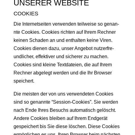
UNSERER WEBSITE
COOKIES
Die Inter­net­seit­en ver­wen­den teil­weise so genan­
nte Cook­ies. Cook­ies richt­en auf Ihrem Rech­n­er
keinen Schaden an und enthal­ten keine Viren.
Cook­ies dienen dazu, unser Ange­bot nutzer­fre­
undlich­er, effek­tiv­er und sicher­er zu machen.
Cook­ies sind kleine Text­dateien, die auf Ihrem
Rech­n­er abgelegt wer­den und die Ihr Brows­er
speichert.
Die meis­ten der von uns ver­wen­de­ten Cook­ies
sind so genan­nte “Ses­sion-Cook­ies”. Sie wer­den
nach Ende Ihres Besuchs automa­tisch gelöscht.
Andere Cook­ies bleiben auf Ihrem Endgerät
gespe­ichert bis Sie diese löschen. Diese Cook­ies
ermöglichen es uns, Ihren Brows­er beim näch­sten