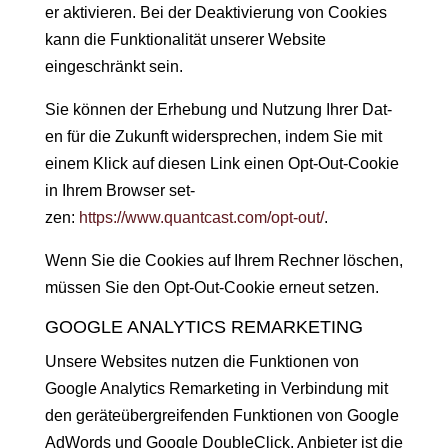
er aktivieren. Bei der Deak­tivierung von Cook­ies
kann die Funk­tion­al­ität unser­er Web­site
eingeschränkt sein.
Sie kön­nen der Erhe­bung und Nutzung Ihrer Dat­
en für die Zukun­ft wider­sprechen, indem Sie mit
einem Klick auf diesen Link einen Opt-Out-Cook­ie
in Ihrem Brows­er set­
zen:
https://www.quantcast.com/opt-out/
.
Wenn Sie die Cook­ies auf Ihrem Rech­n­er löschen,
müssen Sie den Opt-Out-Cook­ie erneut setzen.
GOOGLE ANALYTICS REMARKETING
Unsere Web­sites nutzen die Funk­tio­nen von
Google Ana­lyt­ics Remar­ket­ing in Verbindung mit
den geräteüber­greifend­en Funk­tio­nen von Google
AdWords und Google Dou­bleClick. Anbi­eter ist die