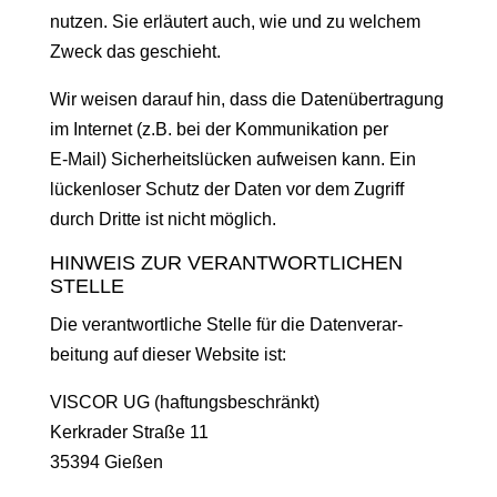
nutzen. Sie erläutert auch, wie und zu welchem
Zweck das geschieht.
Wir weisen darauf hin, dass die Datenüber­tra­gung
im Inter­net (z.B. bei der Kom­mu­nika­tion per
E‑Mail) Sicher­heit­slück­en aufweisen kann. Ein
lück­en­los­er Schutz der Dat­en vor dem Zugriff
durch Dritte ist nicht möglich.
HINWEIS ZUR VERANTWORTLICHEN
STELLE
Die ver­ant­wortliche Stelle für die Daten­ver­ar­
beitung auf dieser Web­site ist:
VISCOR UG (haf­tungs­beschränkt)
Kerkrad­er Straße 11
35394 Gießen