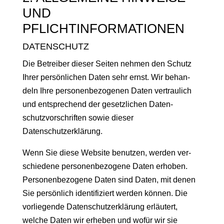
UND
PFLICHTINFORMATIONEN
DATENSCHUTZ
Die Betreiber dieser Seit­en nehmen den Schutz
Ihrer per­sön­lichen Dat­en sehr ernst. Wir behan­
deln Ihre per­so­n­en­be­zo­ge­nen Dat­en ver­traulich
und entsprechend der geset­zlichen Daten­
schutzvorschriften sowie dieser
Datenschutzerklärung.
Wenn Sie diese Web­site benutzen, wer­den ver­
schiedene per­so­n­en­be­zo­gene Dat­en erhoben.
Per­so­n­en­be­zo­gene Dat­en sind Dat­en, mit denen
Sie per­sön­lich iden­ti­fiziert wer­den kön­nen. Die
vor­liegende Daten­schutzerk­lärung erläutert,
welche Dat­en wir erheben und wofür wir sie