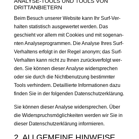
ANALYSE-TOOLS UND TOOLS VON
DRITTANBIETERN
Beim Besuch unser­er Web­site kann Ihr Surf-Ver­
hal­ten sta­tis­tisch aus­gew­ertet wer­den. Das
geschieht vor allem mit Cook­ies und mit soge­nan­
nten Analy­se­pro­gram­men. Die Analyse Ihres Surf-
Ver­hal­tens erfol­gt in der Regel anonym; das Surf-
Ver­hal­ten kann nicht zu Ihnen zurück­ver­fol­gt wer­
den. Sie kön­nen dieser Analyse wider­sprechen
oder sie durch die Nicht­be­nutzung bes­timmter
Tools ver­hin­dern. Detail­lierte Infor­ma­tio­nen dazu
find­en Sie in der fol­gen­den Datenschutzerklärung.
Sie kön­nen dieser Analyse wider­sprechen. Über
die Wider­spruchsmöglichkeit­en wer­den wir Sie in
dieser Daten­schutzerk­lärung informieren.
2. ALLGEMEINE HINWEISE