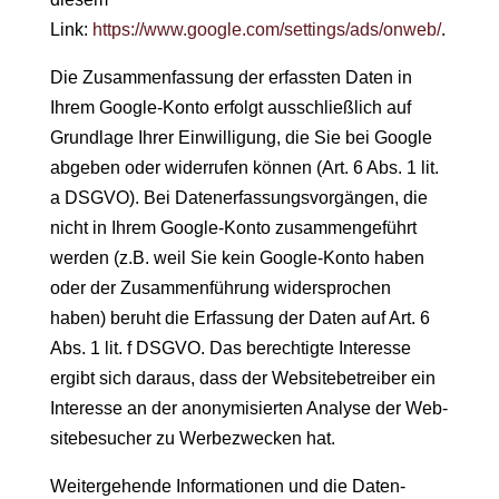
Link:
https://www.google.com/settings/ads/onweb/
.
Die Zusam­men­fas­sung der erfassten Dat­en in
Ihrem Google-Kon­to erfol­gt auss­chließlich auf
Grund­lage Ihrer Ein­willi­gung, die Sie bei Google
abgeben oder wider­rufen kön­nen (Art. 6 Abs. 1 lit.
a DSGVO). Bei Daten­er­fas­sungsvorgän­gen, die
nicht in Ihrem Google-Kon­to zusam­menge­führt
wer­den (z.B. weil Sie kein Google-Kon­to haben
oder der Zusam­men­führung wider­sprochen
haben) beruht die Erfas­sung der Dat­en auf Art. 6
Abs. 1 lit. f DSGVO. Das berechtigte Inter­esse
ergibt sich daraus, dass der Web­site­be­treiber ein
Inter­esse an der anonymisierten Analyse der Web­
sitebe­such­er zu Wer­bezweck­en hat.
Weit­erge­hende Infor­ma­tio­nen und die Daten­