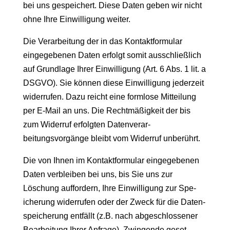
bei uns gespe­ichert. Diese Dat­en geben wir nicht
ohne Ihre Ein­willi­gung weiter.
Die Ver­ar­beitung der in das Kon­tak­t­for­mu­lar
eingegebe­nen Dat­en erfol­gt somit auss­chließlich
auf Grund­lage Ihrer Ein­willi­gung (Art. 6 Abs. 1 lit. a
DSGVO). Sie kön­nen diese Ein­willi­gung jed­erzeit
wider­rufen. Dazu reicht eine form­lose Mit­teilung
per E‑Mail an uns. Die Recht­mäßigkeit der bis
zum Wider­ruf erfol­gten Daten­ver­ar­
beitungsvorgänge bleibt vom Wider­ruf unberührt.
Die von Ihnen im Kon­tak­t­for­mu­lar eingegebe­nen
Dat­en verbleiben bei uns, bis Sie uns zur
Löschung auf­fordern, Ihre Ein­willi­gung zur Spe­
icherung wider­rufen oder der Zweck für die Daten­
spe­icherung ent­fällt (z.B. nach abgeschlossen­er
Bear­beitung Ihrer Anfrage). Zwin­gende geset­