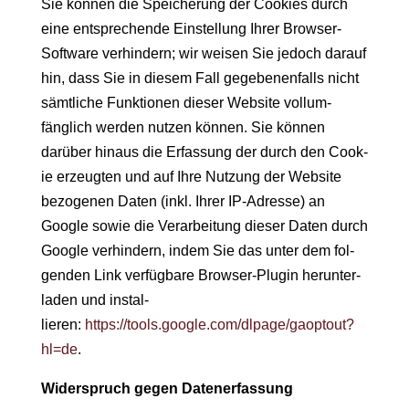
Sie kön­nen die Spe­icherung der Cook­ies durch
eine entsprechende Ein­stel­lung Ihrer Brows­er-
Soft­ware ver­hin­dern; wir weisen Sie jedoch darauf
hin, dass Sie in diesem Fall gegebe­nen­falls nicht
sämtliche Funk­tio­nen dieser Web­site vol­lum­
fänglich wer­den nutzen kön­nen. Sie kön­nen
darüber hin­aus die Erfas­sung der durch den Cook­
ie erzeugten und auf Ihre Nutzung der Web­site
bezo­ge­nen Dat­en (inkl. Ihrer IP-Adresse) an
Google sowie die Ver­ar­beitung dieser Dat­en durch
Google ver­hin­dern, indem Sie das unter dem fol­
gen­den Link ver­füg­bare Brows­er-Plu­g­in herun­ter­
laden und instal­
lieren:
https://tools.google.com/dlpage/gaoptout?
hl=de
.
Wider­spruch gegen Datenerfassung