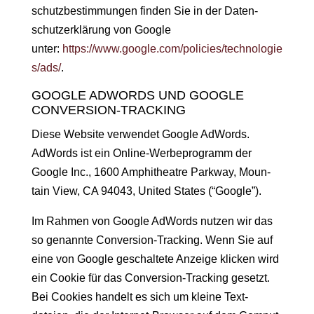
schutzbes­tim­mungen find­en Sie in der Daten­
schutzerk­lärung von Google
unter:
https://www.google.com/policies/technologie
s/ads/
.
GOOGLE ADWORDS UND GOOGLE
CONVERSION-TRACKING
Diese Web­site ver­wen­det Google AdWords.
AdWords ist ein Online-Wer­be­pro­gramm der
Google Inc.,
1600 Amphithe­atre Park­way, Moun­
tain View, CA 94043
, Unit­ed States (“Google”).
Im Rah­men von Google AdWords nutzen wir das
so genan­nte Con­ver­sion-Track­ing. Wenn Sie auf
eine von Google geschal­tete Anzeige klick­en wird
ein Cook­ie für das Con­ver­sion-Track­ing geset­zt.
Bei Cook­ies han­delt es sich um kleine Text­