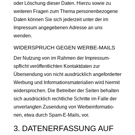
oder Löschung dieser Dat­en. Hierzu sowie zu
weit­eren Fra­gen zum The­ma per­so­n­en­be­zo­gene
Dat­en kön­nen Sie sich jed­erzeit unter der im
Impres­sum angegebe­nen Adresse an uns
wenden.
WIDERSPRUCH GEGEN WERBE-MAILS
Der Nutzung von im Rah­men der Impres­sum­
spflicht veröf­fentlicht­en Kon­tak­t­dat­en zur
Übersendung von nicht aus­drück­lich ange­fordert­er
Wer­bung und Infor­ma­tion­s­ma­te­ri­alien wird hier­mit
wider­sprochen. Die Betreiber der Seit­en behal­ten
sich aus­drück­lich rechtliche Schritte im Falle der
unver­langten Zusendung von Wer­be­in­for­ma­tio­
nen, etwa durch Spam-E-Mails, vor.
3. DATENERFASSUNG AUF