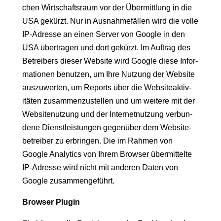
chen Wirtschaft­sraum vor der Über­mit­tlung in die
USA gekürzt. Nur in Aus­nah­me­fällen wird die volle
IP-Adresse an einen Serv­er von Google in den
USA über­tra­gen und dort gekürzt. Im Auf­trag des
Betreibers dieser Web­site wird Google diese Infor­
ma­tio­nen benutzen, um Ihre Nutzung der Web­site
auszuw­erten, um Reports über die Web­siteak­tiv­
itäten zusam­men­zustellen und um weit­ere mit der
Web­sitenutzung und der Inter­net­nutzung ver­bun­
dene Dien­stleis­tun­gen gegenüber dem Web­site­
be­treiber zu erbrin­gen. Die im Rah­men von
Google Ana­lyt­ics von Ihrem Brows­er über­mit­telte
IP-Adresse wird nicht mit anderen Dat­en von
Google zusammengeführt.
Brows­er Plugin