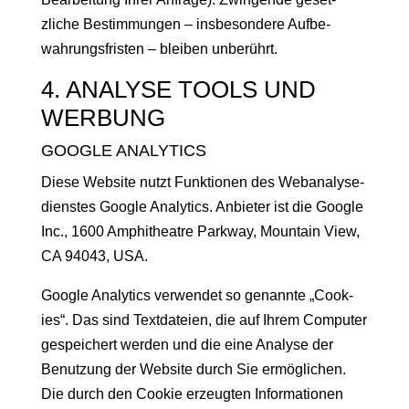
zliche Bes­tim­mungen – ins­beson­dere Auf­be­
wahrungs­fris­ten – bleiben unberührt.
4. ANALYSE TOOLS UND
WERBUNG
GOOGLE ANALYTICS
Diese Web­site nutzt Funk­tio­nen des Web­analyse­
di­en­stes Google Ana­lyt­ics. Anbi­eter ist die Google
Inc.,
1600 Amphithe­atre Park­way, Moun­tain View,
CA 94043
, USA.
Google Ana­lyt­ics ver­wen­det so genan­nte „Cook­
ies“. Das sind Text­dateien, die auf Ihrem Com­put­er
gespe­ichert wer­den und die eine Analyse der
Benutzung der Web­site durch Sie ermöglichen.
Die durch den Cook­ie erzeugten Infor­ma­tio­nen