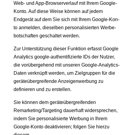
Web- und App-Browserver­lauf mit Ihrem Google-
Kon­to. Auf diese Weise kön­nen auf jedem
Endgerät auf dem Sie sich mit Ihrem Google-Kon­
to anmelden, diesel­ben per­son­al­isierten Wer­be­
botschaften geschal­tet werden.
Zur Unter­stützung dieser Funk­tion erfasst Google
Ana­lyt­ics google-authen­tifizierte IDs der Nutzer,
die vorüberge­hend mit unseren Google-Ana­lyt­ics-
Dat­en verknüpft wer­den, um Ziel­grup­pen für die
geräteüber­greifende Anzeigen­wer­bung zu
definieren und zu erstellen.
Sie kön­nen dem geräteüber­greifend­en
Remarketing/Targeting dauer­haft wider­sprechen,
indem Sie per­son­al­isierte Wer­bung in Ihrem
Google-Kon­to deak­tivieren; fol­gen Sie hierzu
diesem