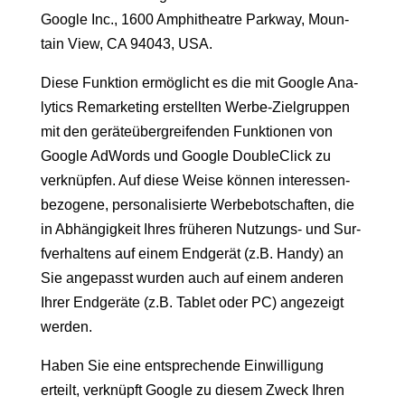
Google Inc.,
1600 Amphithe­atre Park­way, Moun­
tain View, CA 94043
, USA.
Diese Funk­tion ermöglicht es die mit Google Ana­
lyt­ics Remar­ket­ing erstell­ten Werbe-Ziel­grup­pen
mit den geräteüber­greifend­en Funk­tio­nen von
Google AdWords und Google Dou­bleClick zu
verknüpfen. Auf diese Weise kön­nen inter­essen­
be­zo­gene, per­son­al­isierte Wer­be­botschaften, die
in Abhängigkeit Ihres früheren Nutzungs- und Sur­
fver­hal­tens auf einem Endgerät (z.B. Handy) an
Sie angepasst wur­den auch auf einem anderen
Ihrer Endgeräte (z.B. Tablet oder PC) angezeigt
werden.
Haben Sie eine entsprechende Ein­willi­gung
erteilt, verknüpft Google zu diesem Zweck Ihren