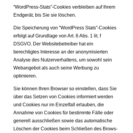
“WordPress-Stats”-Cookies verbleiben auf Ihrem
Endgerät, bis Sie sie löschen.
Die Spe­icherung von “Word­Press Stats”-Cookies
erfol­gt auf Grund­lage von Art. 6 Abs. 1 lit. f
DSGVO. Der Web­site­be­treiber hat ein
berechtigtes Inter­esse an der anonymisierten
Analyse des Nutzerver­hal­tens, um sowohl sein
Webange­bot als auch seine Wer­bung zu
optimieren.
Sie kön­nen Ihren Brows­er so ein­stellen, dass Sie
über das Set­zen von Cook­ies informiert wer­den
und Cook­ies nur im Einzelfall erlauben, die
Annahme von Cook­ies für bes­timmte Fälle oder
generell auss­chließen sowie das automa­tis­che
Löschen der Cook­ies beim Schließen des Brows­