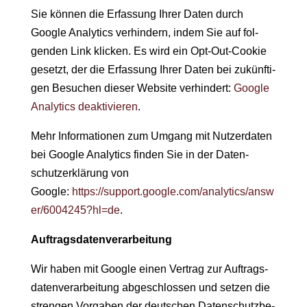
Sie kön­nen die Erfas­sung Ihrer Dat­en durch
Google Ana­lyt­ics ver­hin­dern, indem Sie auf fol­
gen­den Link klick­en. Es wird ein Opt-Out-Cook­ie
geset­zt, der die Erfas­sung Ihrer Dat­en bei zukün­fti­
gen Besuchen dieser Web­site ver­hin­dert:
Google
Ana­lyt­ics deak­tivieren
.
Mehr Infor­ma­tio­nen zum Umgang mit Nutzer­dat­en
bei Google Ana­lyt­ics find­en Sie in der Daten­
schutzerk­lärung von
Google:
https://support.google.com/analytics/answ
er/6004245?hl=de
.
Auf­trags­daten­ver­ar­beitung
Wir haben mit Google einen Ver­trag zur Auf­trags­
daten­ver­ar­beitung abgeschlossen und set­zen die
stren­gen Vor­gaben der deutschen Daten­schutzbe­