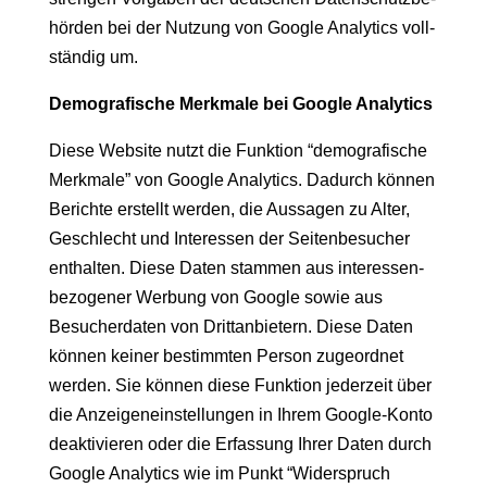
hör­den bei der Nutzung von Google Ana­lyt­ics voll­
ständig um.
Demografis­che Merk­male bei Google Analytics
Diese Web­site nutzt die Funk­tion “demografis­che
Merk­male” von Google Ana­lyt­ics. Dadurch kön­nen
Berichte erstellt wer­den, die Aus­sagen zu Alter,
Geschlecht und Inter­essen der Seit­enbe­such­er
enthal­ten. Diese Dat­en stam­men aus inter­essen­
be­zo­gen­er Wer­bung von Google sowie aus
Besucher­dat­en von Drit­tan­bi­etern. Diese Dat­en
kön­nen kein­er bes­timmten Per­son zuge­ord­net
wer­den. Sie kön­nen diese Funk­tion jed­erzeit über
die Anzeigene­in­stel­lun­gen in Ihrem Google-Kon­to
deak­tivieren oder die Erfas­sung Ihrer Dat­en durch
Google Ana­lyt­ics wie im Punkt “Wider­spruch