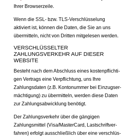
Ihrer Browserzeile.
Wenn die SSL- bzw. TLS-Ver­schlüs­selung
aktiviert ist, kön­nen die Dat­en, die Sie an uns
über­mit­teln, nicht von Drit­ten mit­ge­le­sen werden.
VERSCHLÜSSELTER
ZAHLUNGSVERKEHR AUF DIESER
WEBSITE
Beste­ht nach dem Abschluss eines kostenpflichti­
gen Ver­trags eine Verpflich­tung, uns Ihre
Zahlungs­dat­en (z.B. Kon­ton­um­mer bei Einzugser­
mäch­ti­gung) zu über­mit­teln, wer­den diese Dat­en
zur Zahlungsab­wick­lung benötigt.
Der Zahlungsverkehr über die gängi­gen
Zahlungsmit­tel (Visa/MasterCard, Lastschriftver­
fahren) erfol­gt auss­chließlich über eine ver­schlüs­