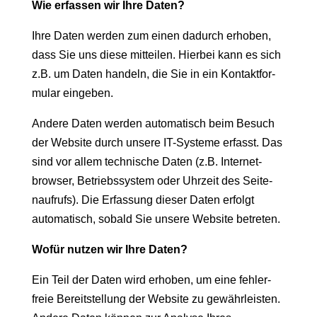
Wie erfassen wir Ihre Daten?
Ihre Dat­en wer­den zum einen dadurch erhoben,
dass Sie uns diese mit­teilen. Hier­bei kann es sich
z.B. um Dat­en han­deln, die Sie in ein Kon­tak­t­for­
mu­lar eingeben.
Andere Dat­en wer­den automa­tisch beim Besuch
der Web­site durch unsere IT-Sys­teme erfasst. Das
sind vor allem tech­nis­che Dat­en (z.B. Inter­net­
brows­er, Betrieb­ssys­tem oder Uhrzeit des Seit­e­
naufrufs). Die Erfas­sung dieser Dat­en erfol­gt
automa­tisch, sobald Sie unsere Web­site betreten.
Wofür nutzen wir Ihre Daten?
Ein Teil der Dat­en wird erhoben, um eine fehler­
freie Bere­it­stel­lung der Web­site zu gewährleis­ten.