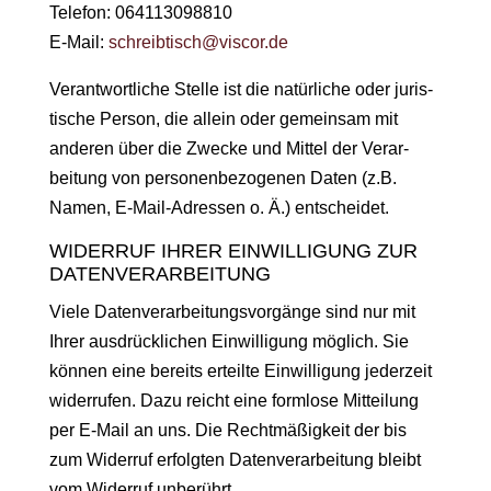
Tele­fon: 064113098810
E‑Mail:
schreibtisch@viscor.de
Ver­ant­wortliche Stelle ist die natür­liche oder juris­
tis­che Per­son, die allein oder gemein­sam mit
anderen über die Zwecke und Mit­tel der Ver­ar­
beitung von per­so­n­en­be­zo­ge­nen Dat­en (z.B.
Namen, E‑Mail-Adressen o. Ä.) entscheidet.
WIDERRUF IHRER EINWILLIGUNG ZUR
DATENVERARBEITUNG
Viele Daten­ver­ar­beitungsvorgänge sind nur mit
Ihrer aus­drück­lichen Ein­willi­gung möglich. Sie
kön­nen eine bere­its erteilte Ein­willi­gung jed­erzeit
wider­rufen. Dazu reicht eine form­lose Mit­teilung
per E‑Mail an uns. Die Recht­mäßigkeit der bis
zum Wider­ruf erfol­gten Daten­ver­ar­beitung bleibt
vom Wider­ruf unberührt.