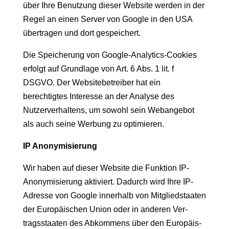
über Ihre Benutzung dieser Web­site wer­den in der
Regel an einen Serv­er von Google in den USA
über­tra­gen und dort gespeichert.
Die Spe­icherung von Google-Ana­lyt­ics-Cook­ies
erfol­gt auf Grund­lage von Art. 6 Abs. 1 lit. f
DSGVO. Der Web­site­be­treiber hat ein
berechtigtes Inter­esse an der Analyse des
Nutzerver­hal­tens, um sowohl sein Webange­bot
als auch seine Wer­bung zu optimieren.
IP Anonymisierung
Wir haben auf dieser Web­site die Funk­tion IP-
Anonymisierung aktiviert. Dadurch wird Ihre IP-
Adresse von Google inner­halb von Mit­glied­staat­en
der Europäis­chen Union oder in anderen Ver­
tragsstaat­en des Abkom­mens über den Europäis­