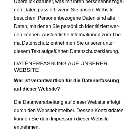
Überblick darüber, was mit Ihren per­so­n­en­be­zo­ge­
nen Dat­en passiert, wenn Sie unsere Web­site
besuchen. Per­so­n­en­be­zo­gene Dat­en sind alle
Dat­en, mit denen Sie per­sön­lich iden­ti­fiziert wer­
den kön­nen. Aus­führliche Infor­ma­tio­nen zum The­
ma Daten­schutz ent­nehmen Sie unser­er unter
diesem Text aufge­führten Datenschutzerklärung.
DATENERFASSUNG AUF UNSERER
WEBSITE
Wer ist ver­ant­wortlich für die Daten­er­fas­sung
auf dieser Website?
Die Daten­ver­ar­beitung auf dieser Web­site erfol­gt
durch den Web­site­be­treiber. Dessen Kon­tak­t­dat­en
kön­nen Sie dem Impres­sum dieser Web­site
entnehmen.