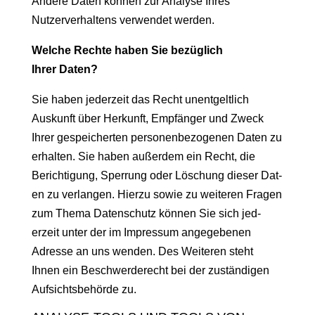
Andere Dat­en kön­nen zur Analyse Ihres
Nutzerver­hal­tens ver­wen­det werden.
Welche Rechte haben Sie bezüglich
Ihrer Daten?
Sie haben jed­erzeit das Recht unent­geltlich
Auskun­ft über Herkun­ft, Empfänger und Zweck
Ihrer gespe­icherten per­so­n­en­be­zo­ge­nen Dat­en zu
erhal­ten. Sie haben außer­dem ein Recht, die
Berich­ti­gung, Sper­rung oder Löschung dieser Dat­
en zu ver­lan­gen. Hierzu sowie zu weit­eren Fra­gen
zum The­ma Daten­schutz kön­nen Sie sich jed­
erzeit unter der im Impres­sum angegebe­nen
Adresse an uns wen­den. Des Weit­eren ste­ht
Ihnen ein Beschw­erderecht bei der zuständi­gen
Auf­sichts­be­hörde zu.