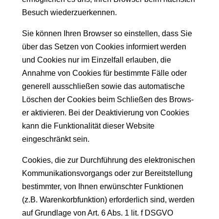
Besuch wiederzuerkennen.
Sie kön­nen Ihren Brows­er so ein­stellen, dass Sie
über das Set­zen von Cook­ies informiert wer­den
und Cook­ies nur im Einzelfall erlauben, die
Annahme von Cook­ies für bes­timmte Fälle oder
generell auss­chließen sowie das automa­tis­che
Löschen der Cook­ies beim Schließen des Brows­
er aktivieren. Bei der Deak­tivierung von Cook­ies
kann die Funk­tion­al­ität dieser Web­site
eingeschränkt sein.
Cook­ies, die zur Durch­führung des elek­tro­n­is­chen
Kom­mu­nika­tionsvor­gangs oder zur Bere­it­stel­lung
bes­timmter, von Ihnen erwün­schter Funk­tio­nen
(z.B. Warenko­rb­funk­tion) erforder­lich sind, wer­den
auf Grund­lage von Art. 6 Abs. 1 lit. f DSGVO