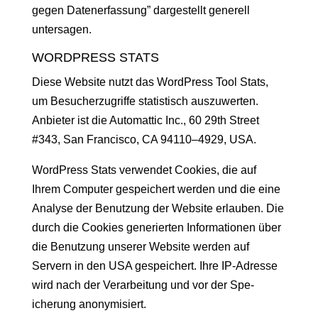
gegen Daten­er­fas­sung” dargestellt generell
untersagen.
WORDPRESS STATS
Diese Web­site nutzt das Word­Press Tool Stats,
um Besucherzu­griffe sta­tis­tisch auszuw­erten.
Anbi­eter ist die Automat­tic Inc.,
60 29th Street
#343, San Fran­cis­co, CA 94110–4929
, USA.
Word­Press Stats ver­wen­det Cook­ies, die auf
Ihrem Com­put­er gespe­ichert wer­den und die eine
Analyse der Benutzung der Web­site erlauben. Die
durch die Cook­ies gener­ierten Infor­ma­tio­nen über
die Benutzung unser­er Web­site wer­den auf
Servern in den USA gespe­ichert. Ihre IP-Adresse
wird nach der Ver­ar­beitung und vor der Spe­
icherung anonymisiert.