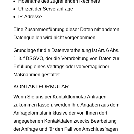
Host­name des zugreifend­en Rechners
Uhrzeit der Serveranfrage
IP-Adresse
Eine Zusam­men­führung dieser Dat­en mit anderen
Daten­quellen wird nicht vorgenommen.
Grund­lage für die Daten­ver­ar­beitung ist Art. 6 Abs.
1 lit. f DSGVO, der die Ver­ar­beitung von Dat­en zur
Erfül­lung eines Ver­trags oder vorver­traglich­er
Maß­nah­men gestattet.
KONTAKTFORMULAR
Wenn Sie uns per Kon­tak­t­for­mu­lar Anfra­gen
zukom­men lassen, wer­den Ihre Angaben aus dem
Anfrage­for­mu­lar inklu­sive der von Ihnen dort
angegebe­nen Kon­tak­t­dat­en zwecks Bear­beitung
der Anfrage und für den Fall von Anschlussfra­gen