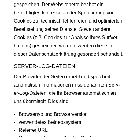
gespe­ichert. Der Web­site­be­treiber hat ein
berechtigtes Inter­esse an der Spe­icherung von
Cook­ies zur tech­nisch fehler­freien und opti­mierten
Bere­it­stel­lung sein­er Dien­ste. Soweit andere
Cook­ies (z.B. Cook­ies zur Analyse Ihres Sur­fver­
hal­tens) gespe­ichert wer­den, wer­den diese in
dieser Daten­schutzerk­lärung geson­dert behandelt.
SERVER-LOG-DATEIEN
Der Provider der Seit­en erhebt und spe­ichert
automa­tisch Infor­ma­tio­nen in so genan­nten Serv­
er-Log-Dateien, die Ihr Brows­er automa­tisch an
uns über­mit­telt. Dies sind:
Browser­typ und Browserversion
ver­wen­detes Betriebssystem
Refer­rer URL