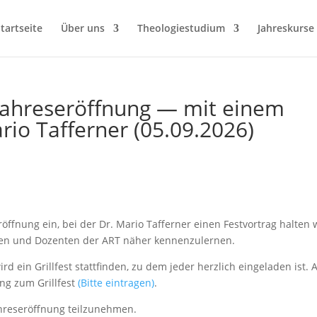
tartseite
Über uns
Theologiestudium
Jahreskurse
jahreseröffnung — mit einem
rio Tafferner (05.09.2026)
röff­nung ein, bei der Dr. Mario Taffern­er einen Festvor­trag hal­ten 
n­ten und Dozen­ten der ART näher kennenzulernen.
d ein Grillfest stat­tfind­en, zu dem jed­er her­zlich ein­ge­laden ist. 
ung zum Grillfest
(Bitte ein­tra­gen)
.
jahre­seröff­nung teilzunehmen.