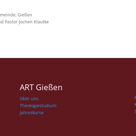
Gemeinde, Gießen
und Pas­tor Jochen Klautke
ART Gießen
Über uns
Theologiestudium
Jahreskurse