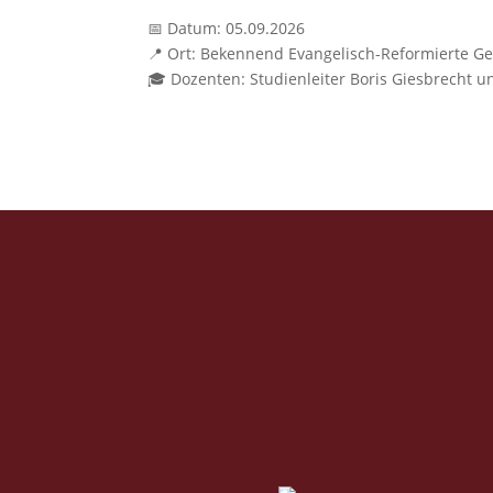
📅 Datum: 05.09.2026
📍 Ort: Beken­nend Evan­ge­lisch-Reformierte 
🎓 Dozen­ten: Stu­di­en­leit­er Boris Gies­brecht 