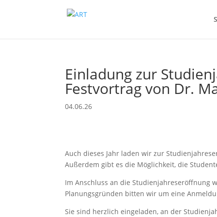
S
Einladung zur Studien
Festvortrag von Dr. Ma
04.06.26
Auch dieses Jahr laden wir zur Stu­di­en­jahre­se
Außer­dem gibt es die Möglichkeit, die Stu­de
Im Anschluss an die Stu­di­en­jahre­seröff­nung wir
Pla­nungs­grün­den bit­ten wir um eine Anmel­d
Sie sind her­zlich ein­ge­laden, an der Stu­di­en­